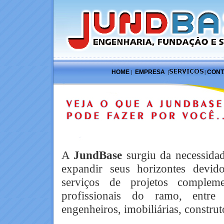
HOME
EMPRESA
CONT
|
|
|
A
JundBase
surgiu da necessida
expandir seus horizontes devid
serviços de projetos complem
profissionais do ramo, entre e
engenheiros, imobiliárias, construto